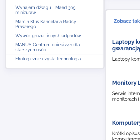
Wynajem dźwigu - Maed 305
miniżuraw
Zobacz ta
Marcin Kluś Kancelaria Radcy
Prawnego
Wywóz gruzu i innych odpadów
Laptopy k
MANUS Centrum opieki 24h dla
gwarancją
starszych osób
Ekologicznie czysta technologia
Laptopy komp
Monitory 
Serwis inter
monitorach i
Komputer
Krótki opisu
komputerowe