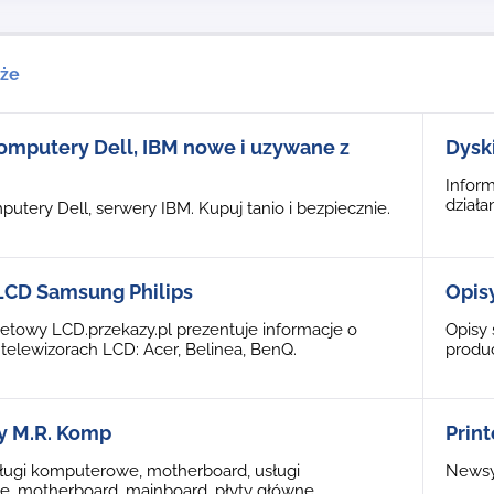
kże
omputery Dell, IBM nowe i uzywane z
Dysk
Inform
działa
utery Dell, serwery IBM. Kupuj tanio i bezpiecznie.
LCD Samsung Philips
Opis
netowy LCD.przekazy.pl prezentuje informacje o
Opisy 
 telewizorach LCD: Acer, Belinea, BenQ.
produ
y M.R. Komp
Print
sługi komputerowe, motherboard, usługi
Newsy
, motherboard, mainboard, płyty główne,