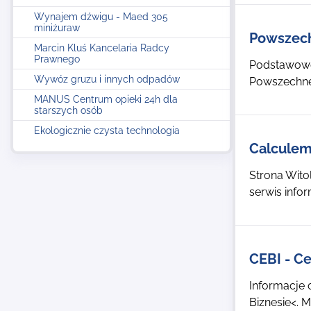
Wynajem dźwigu - Maed 305
miniżuraw
Powszech
Marcin Kluś Kancelaria Radcy
Prawnego
Podstawowe 
Wywóz gruzu i innych odpadów
Powszechnej 
MANUS Centrum opieki 24h dla
starszych osób
Ekologicznie czysta technologia
Calcule
Strona Wito
serwis info
CEBI - C
Informacje 
Biznesie<. 