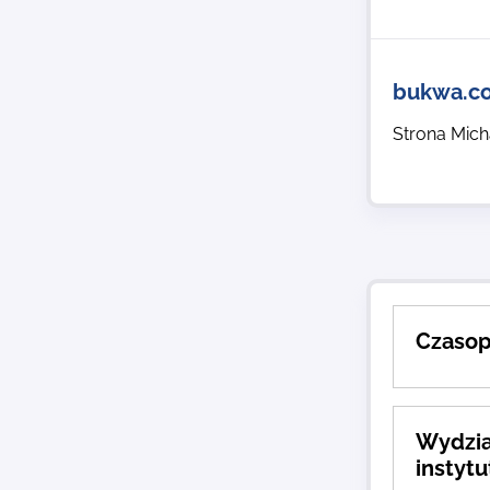
bukwa.c
Strona Mich
Czaso
Wydzia
instytu