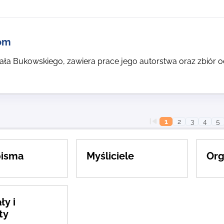
om
ała Bukowskiego, zawiera prace jego autorstwa oraz zbiór o
1
2
3
4
5
pisma
Myśliciele
Org
ły i
ty