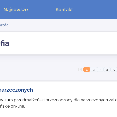
Najnowsze
Kontakt
ozofia
fia
1
2
3
4
5
 narzeczonych
kurs przedmałżeński przeznaczony dla narzeczonych zalicz
skie on-line.